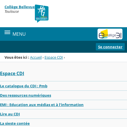
Panneau de gestion des cookies
Collège Bellevue
Menu de la rubrique
Contenu
Toulouse
MENU
Se connecter
Vous êtes ici :
Accueil
›
Espace CDI
›
Espace CDI
Le catalogue du CDI : Pmb
Des ressources numériques
EMI : Education aux médias et à l'information
Lire au CDI
La sieste contée