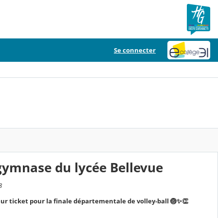
Se connecter
u gymnase du lycée Bellevue
8
ur ticket pour la finale départementale de volley-ball 🏐✨👏