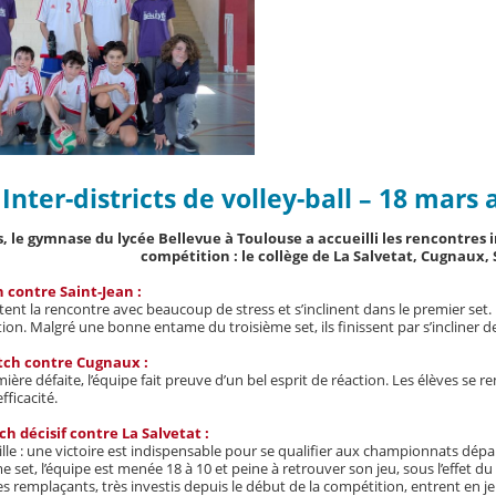
Inter-districts de volley-ball – 18 mar
, le gymnase du lycée Bellevue à Toulouse a accueilli les rencontres i
compétition : le collège de La Salvetat, Cugnaux,
contre Saint-Jean :
ent la rencontre avec beaucoup de stress et s’inclinent dans le premier set.
on. Malgré une bonne entame du troisième set, ils finissent par s’incliner de
ch contre Cugnaux :
ière défaite, l’équipe fait preuve d’un bel esprit de réaction. Les élèves 
fficacité.
h décisif contre La Salvetat :
aille : une victoire est indispensable pour se qualifier aux championnats dé
 set, l’équipe est menée 18 à 10 et peine à retrouver son jeu, sous l’effet du 
les remplaçants, très investis depuis le début de la compétition, entrent en j