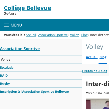
Panneau de gestion des cookies
Collège Bellevue
Menu de la rubrique
Contenu
Toulouse
MENU
Vous êtes ici :
Accueil
›
Association Sportive
›
Volley
›
Blog
›
Inter-distric
Volley
Association Sportive
Accueil
Blog
Volley
Escalade
‹
Retour au blog
RAID
Inter-d
Rugby
Inscription à l'Association Sportive Bellevue
Par PAULINE ARRI