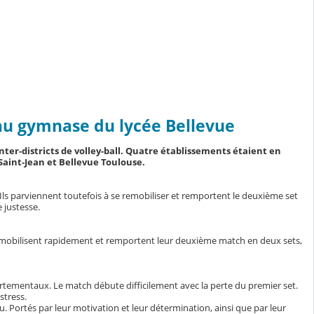
s au gymnase du lycée Bellevue
nter-districts de volley-ball. Quatre établissements étaient en
 Saint-Jean et Bellevue Toulouse.
 Ils parviennent toutefois à se remobiliser et remportent le deuxième set
 justesse.
se remobilisent rapidement et remportent leur deuxième match en deux sets,
partementaux. Le match débute difficilement avec la perte du premier set.
stress.
eu. Portés par leur motivation et leur détermination, ainsi que par leur