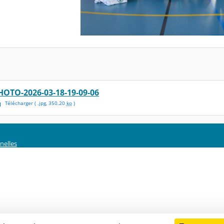
HOTO-2026-03-18-19-09-06
Télécharger
( .
jpg
,
350.20
ko
)
nelles