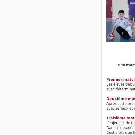
Le 18 mars
Premier match 
Les élèves début
avec déterminati
Deuxième mat
Après cette prem
avec sérieux et e
Troisième matc
L’enjeu est de t
Dans le deuxième
C’est alors que 