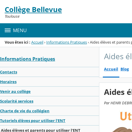
Panneau de gestion des cookies
Collège Bellevue
Menu de la rubrique
Contenu
Toulouse
MENU
Vous êtes ici :
Accueil
›
Informations Pratiques
›
Aides élèves et parents p
Aides él
Informations Pratiques
Accueil
Blog
Contacts
Horaires
Aides é
Venir au collège
Scolarité services
Par HENRI DEBRUS
Charte de vie du collégien
Tutoriels élèves pour utiliser l'ENT
Aides élèves et parents pour utiliser l'ENT